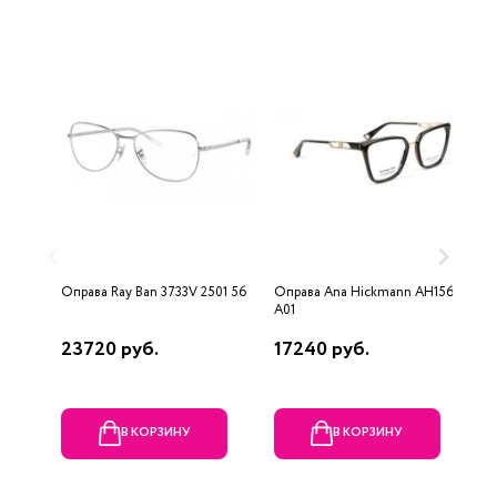
Оправа Ray Ban 3733V 2501 56
Оправа Ana Hickmann AH1567
О
A01
23720 руб.
17240 руб.
1
В КОРЗИНУ
В КОРЗИНУ