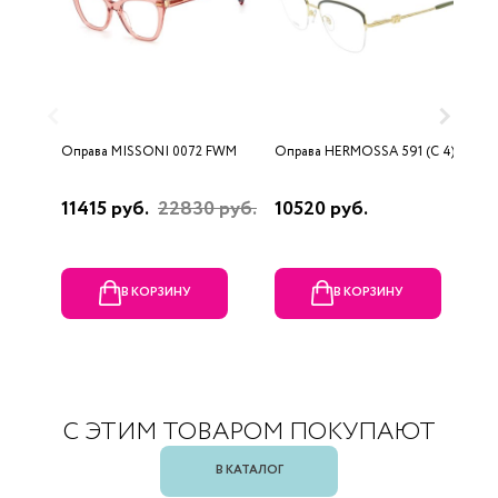
Оправа MISSONI 0072 FWM
Оправа HERMOSSA 591 (C 4)
О
0
11415 руб.
22830 руб.
10520 руб.
4
В КОРЗИНУ
В КОРЗИНУ
С ЭТИМ ТОВАРОМ ПОКУПАЮТ
В КАТАЛОГ