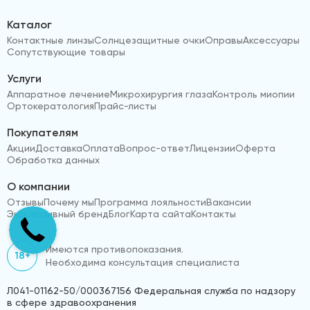
Каталог
Контактные линзы
Солнцезащитные очки
Оправы
Аксессуары
Сопутствующие товары
Услуги
Аппаратное лечение
Микрохирургия глаза
Контроль миопии
Ортокератология
Прайс-листы
Покупателям
Акции
Доставка
Оплата
Вопрос-ответ
Лицензии
Оферта
Обработка данных
О компании
Отзывы
Почему мы
Программа лояльности
Вакансии
Эксклюзивный бренд
Блог
Карта сайта
Контакты
Имеются противопоказания.
18+
Необходима консультация специалиста
Л041-01162-50/000367156 Федеральная служба по надзору
в сфере здравоохранения