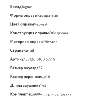
Бренд
Jaguar
Форма оправы
Квадратная
Цвет оправы
Чёрный
Конструкция оправы
Ободковая
Материал оправы
Металл
Страна
Китай
Артикул
33126 6100 57/16
Размер окуляра
57
Размер переносицы
16
Длина заушника
145
Комплектация
Футляр и салфетка