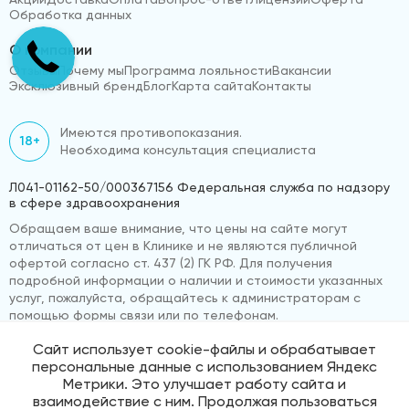
Обработка данных
О компании
Отзывы
Почему мы
Программа лояльности
Вакансии
Эксклюзивный бренд
Блог
Карта сайта
Контакты
Имеются противопоказания.
18+
Необходима консультация специалиста
Л041-01162-50/000367156 Федеральная служба по надзору
в сфере здравоохранения
Обращаем ваше внимание, что цены на сайте могут
отличаться от цен в Клинике и не являются публичной
офертой согласно ст. 437 (2) ГК РФ. Для получения
подробной информации о наличии и стоимости указанных
услуг, пожалуйста, обращайтесь к администраторам с
помощью формы связи или по телефонам.
Сайт использует cookie-файлы и обрабатывает
персональные данные с использованием Яндекс
© 2026 «ВижуВсё»
Реквизиты компании
Метрики. Это улучшает работу сайта и
Политика обработки персональных данных
взаимодействие с ним. Продолжая пользоваться
Продвижение сайта
Medmaps