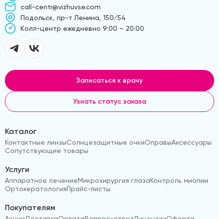
call-centr@vizhuvse.com
Подольск, пр-т Ленина, 150/54
Kолл-центр ежедневно 9:00 – 20:00
Записаться к врачу
Узнать статус заказа
Каталог
Контактные линзы
Солнцезащитные очки
Оправы
Аксессуары
Сопутствующие товары
Услуги
Аппаратное лечение
Микрохирургия глаза
Контроль миопии
Ортокератология
Прайс-листы
Покупателям
Акции
Доставка
Оплата
Вопрос-ответ
Лицензии
Оферта