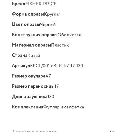
Бренд
FISHER PRICE
Форма оправы
Круглая
Цвет оправы
Чёрный
Конструкция оправы
Ободковая
Материал оправы
Пластик
Страна
Китай
Артикул
FPCL/001 cBLK 47-17-130
Размер окуляра
47
Размер переносицы
17
Длина заушника
130
Комплектация
Футляр и салфетка
Доставка и оплата