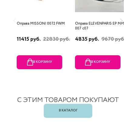
Оправа MISSONI 0072 FWM
Оправа ELEVENPARIS EP MM
О
007 c07
11415 руб.
22830 руб.
4835 руб.
9670 руб.
1
р
В КОРЗИНУ
В КОРЗИНУ
С ЭТИМ ТОВАРОМ ПОКУПАЮТ
В КАТАЛОГ