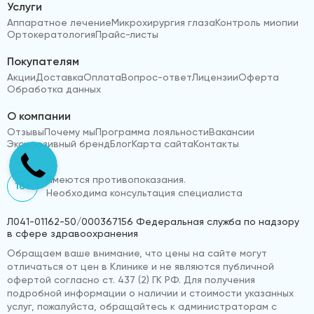
Услуги
Аппаратное лечение
Микрохирургия глаза
Контроль миопии
Ортокератология
Прайс-листы
Покупателям
Акции
Доставка
Оплата
Вопрос-ответ
Лицензии
Оферта
Обработка данных
О компании
Отзывы
Почему мы
Программа лояльности
Вакансии
Эксклюзивный бренд
Блог
Карта сайта
Контакты
Имеются противопоказания.
18+
Необходима консультация специалиста
Л041-01162-50/000367156 Федеральная служба по надзору
в сфере здравоохранения
Обращаем ваше внимание, что цены на сайте могут
отличаться от цен в Клинике и не являются публичной
офертой согласно ст. 437 (2) ГК РФ. Для получения
подробной информации о наличии и стоимости указанных
услуг, пожалуйста, обращайтесь к администраторам с