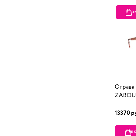
В
Оправ
ZABOU
13370 р
В 