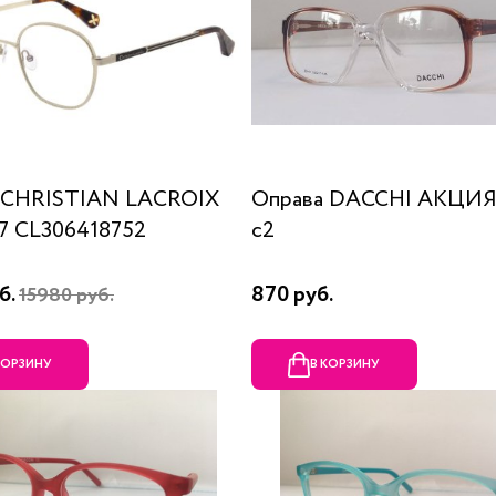
 CHRISTIAN LACROIX
Оправа DACCHI АКЦИЯ
87 CL306418752
c2
б.
870 руб.
15980 руб.
КОРЗИНУ
В КОРЗИНУ