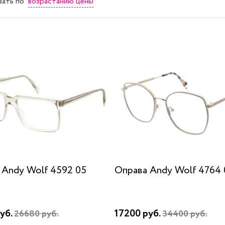
возрастанию цены
вать
по
 Andy Wolf 4592 05
Оправа Andy Wolf 4764 
уб.
17200 руб.
26680 руб.
34400 руб.