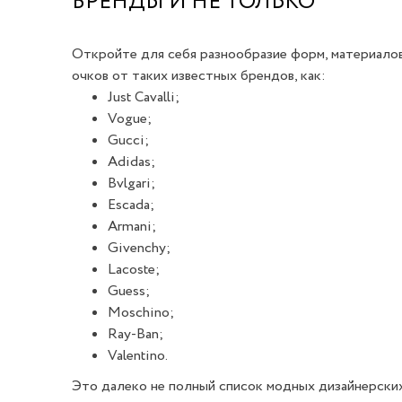
БРЕНДЫ И НЕ ТОЛЬКО
Откройте для себя разнообразие форм, материалов
очков от таких известных брендов, как:
Just Cavalli;
Vogue;
Gucci;
Adidas;
Bvlgari;
Escada;
Armani;
Givenchy;
Lacoste;
Guess;
Moschino;
Ray-Ban;
Valentino.
Это далеко не полный список модных дизайнерских