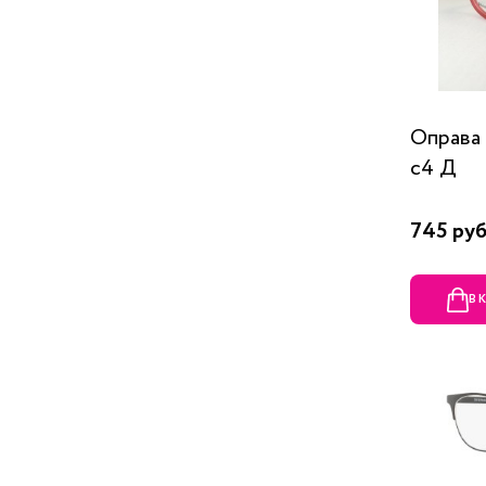
Оправа
c4 Д
745 руб
В 