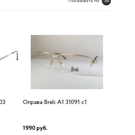
Показывать по
36
03
Оправа Breli A1 31091 c1
1990 руб.