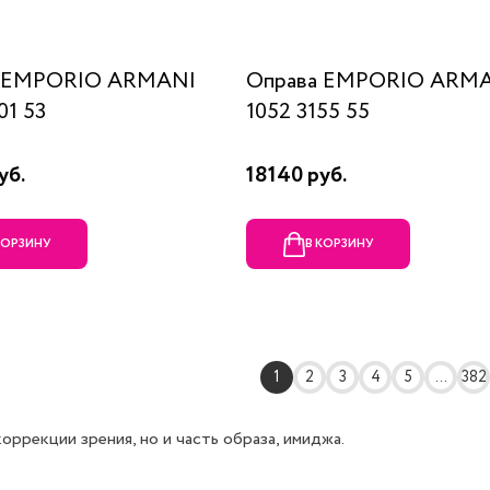
а EMPORIO ARMANI
Оправа EMPORIO ARM
01 53
1052 3155 55
уб.
18140 руб.
КОРЗИНУ
В КОРЗИНУ
1
2
3
4
5
...
382
ррекции зрения, но и часть образа, имиджа.