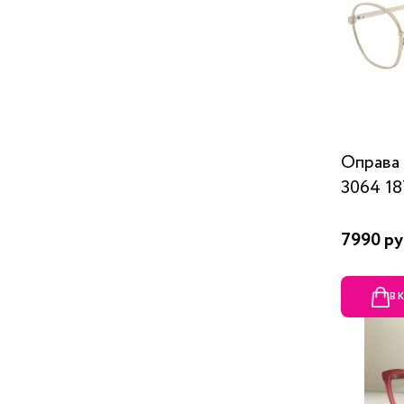
Оправа
3064 1
7990 ру
В 