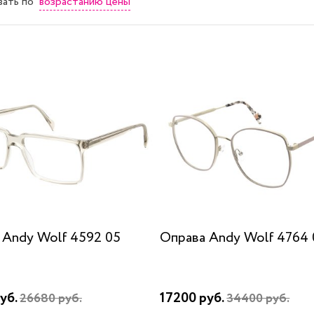
возрастанию цены
вать
по
 Andy Wolf 4592 05
Оправа Andy Wolf 4764 
уб.
17200 руб.
26680 руб.
34400 руб.