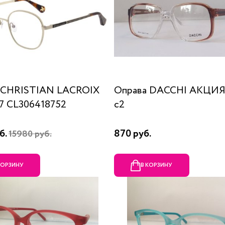
 CHRISTIAN LACROIX
Оправа DACCHI АКЦИЯ
87 CL306418752
c2
б.
870 руб.
15980 руб.
КОРЗИНУ
В КОРЗИНУ