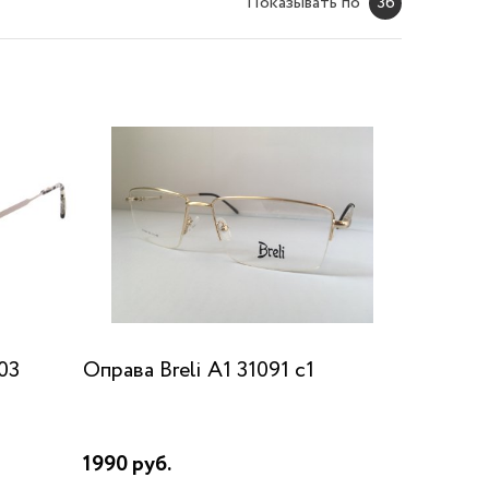
Показывать по
36
03
Оправа Breli A1 31091 c1
1990 руб.