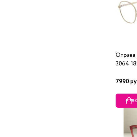
Оправа
3064 1
7990 ру
В 