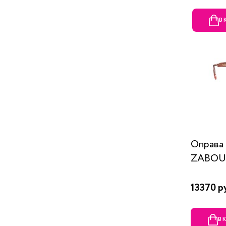
В
Оправ
ZABOU
13370 р
В 