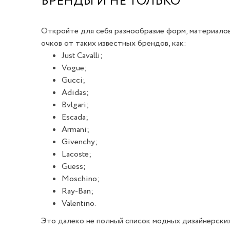
БРЕНДЫ И НЕ ТОЛЬКО
Откройте для себя разнообразие форм, материалов
очков от таких известных брендов, как:
Just Cavalli;
Vogue;
Gucci;
Adidas;
Bvlgari;
Escada;
Armani;
Givenchy;
Lacoste;
Guess;
Moschino;
Ray-Ban;
Valentino.
Это далеко не полный список модных дизайнерских