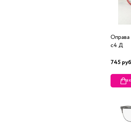
Оправа
c4 Д
745 руб
В 