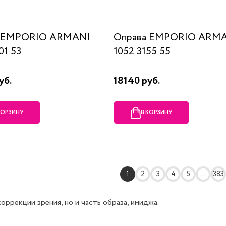
а EMPORIO ARMANI
Оправа EMPORIO ARM
01 53
1052 3155 55
уб.
18140 руб.
КОРЗИНУ
В КОРЗИНУ
1
2
3
4
5
...
383
ррекции зрения, но и часть образа, имиджа.