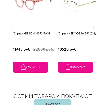
Оправа MISSONI 0072 FWM
Оправа HERMOSSA 591 (C 4)
О
(
11415 руб.
22830 руб.
10520 руб.
1
В КОРЗИНУ
В КОРЗИНУ
С ЭТИМ ТОВАРОМ ПОКУПАЮТ
В КАТАЛОГ