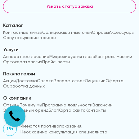
Узнать статус заказа
Каталог
Контактные линзы
Солнцезащитные очки
Оправы
Аксессуары
Сопутствующие товары
Услуги
Аппаратное лечение
Микрохирургия глаза
Контроль миопии
Ортокератология
Прайс-листы
Покупателям
Акции
Доставка
Оплата
Вопрос-ответ
Лицензии
Оферта
Обработка данных
О компании
Отзывы
Почему мы
Программа лояльности
Вакансии
Эксклюзивный бренд
Блог
Карта сайта
Контакты
Имеются противопоказания.
18+
Необходима консультация специалиста