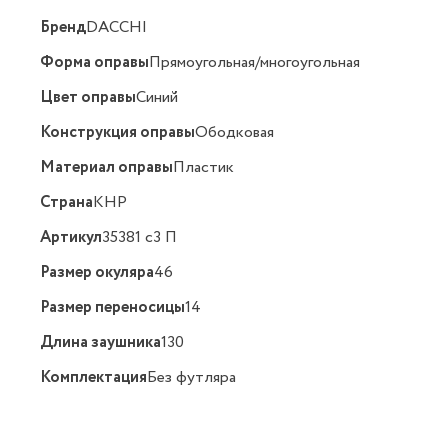
Бренд
DACCHI
Форма оправы
Прямоугольная/многоугольная
Цвет оправы
Синий
Конструкция оправы
Ободковая
Материал оправы
Пластик
Страна
КНР
Артикул
35381 c3 П
Размер окуляра
46
Размер переносицы
14
Длина заушника
130
Комплектация
Без футляра