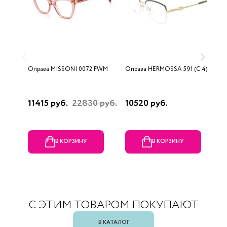
Оправа MISSONI 0072 FWM
Оправа HERMOSSA 591 (C 4)
О
0
11415 руб.
22830 руб.
10520 руб.
4
В КОРЗИНУ
В КОРЗИНУ
С ЭТИМ ТОВАРОМ ПОКУПАЮТ
В КАТАЛОГ