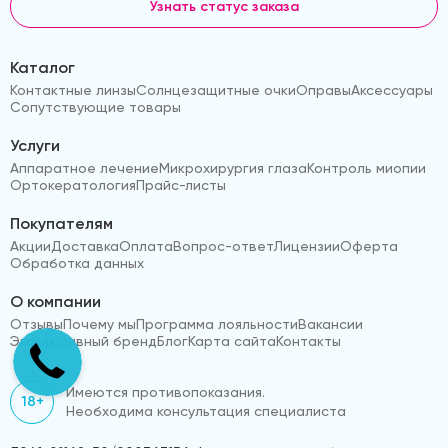
Узнать статус заказа
Каталог
Контактные линзы
Солнцезащитные очки
Оправы
Аксессуары
Сопутствующие товары
Услуги
Аппаратное лечение
Микрохирургия глаза
Контроль миопии
Ортокератология
Прайс-листы
Покупателям
Акции
Доставка
Оплата
Вопрос-ответ
Лицензии
Оферта
Обработка данных
О компании
Отзывы
Почему мы
Программа лояльности
Вакансии
Эксклюзивный бренд
Блог
Карта сайта
Контакты
Имеются противопоказания.
18+
Необходима консультация специалиста