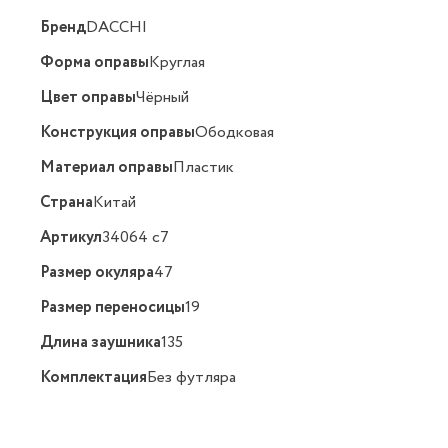
Бренд
DACCHI
Форма оправы
Круглая
Цвет оправы
Чёрный
Конструкция оправы
Ободковая
Материал оправы
Пластик
Страна
Китай
Артикул
34064 c7
Размер окуляра
47
Размер переносицы
19
Длина заушника
135
Комплектация
Без футляра