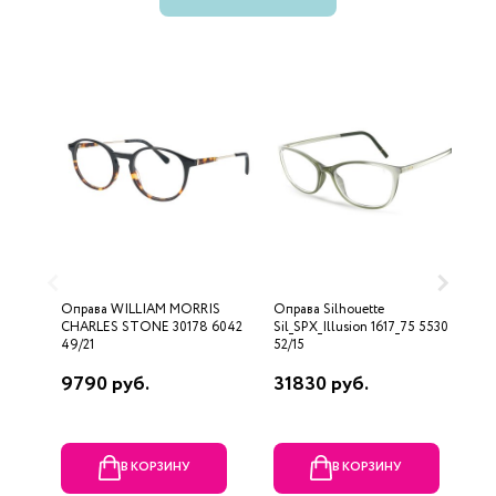
Оправа WILLIAM MORRIS
Оправа Silhouette
О
CHARLES STONE 30178 6042
Sil_SPX_Illusion 1617_75 5530
5
49/21
52/15
9790 руб.
31830 руб.
4
В КОРЗИНУ
В КОРЗИНУ