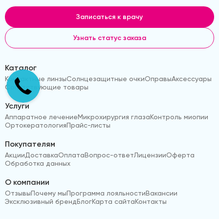
Записаться к врачу
Узнать статус заказа
Каталог
Контактные линзы
Солнцезащитные очки
Оправы
Аксессуары
Сопутствующие товары
Услуги
Аппаратное лечение
Микрохирургия глаза
Контроль миопии
Ортокератология
Прайс-листы
Покупателям
Акции
Доставка
Оплата
Вопрос-ответ
Лицензии
Оферта
Обработка данных
О компании
Отзывы
Почему мы
Программа лояльности
Вакансии
Эксклюзивный бренд
Блог
Карта сайта
Контакты