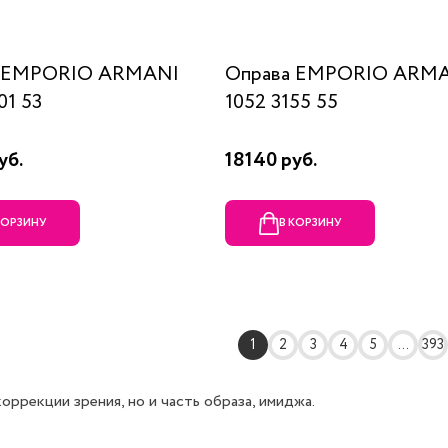
а EMPORIO ARMANI
Оправа EMPORIO ARM
01 53
1052 3155 55
уб.
18140 руб.
КОРЗИНУ
В КОРЗИНУ
1
2
3
4
5
...
393
ррекции зрения, но и часть образа, имиджа.