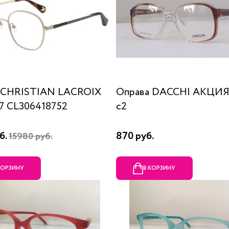
 CHRISTIAN LACROIX
Оправа DACCHI АКЦИЯ
87 CL306418752
c2
б.
870 руб.
15980 руб.
КОРЗИНУ
В КОРЗИНУ