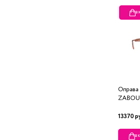
В
Оправ
ZABOU
13370 р
В 