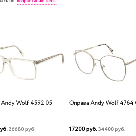
возрастанию цены
вать
по
 Andy Wolf 4592 05
Оправа Andy Wolf 4764 
уб.
17200 руб.
26680 руб.
34400 руб.