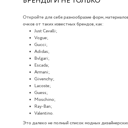
БРЕНДЫ И НЕ ТОЛЬКО
Откройте для себя разнообразие форм, материалов
очков от таких известных брендов, как:
Just Cavalli;
Vogue;
Gucci;
Adidas;
Bvlgari;
Escada;
Armani;
Givenchy;
Lacoste;
Guess;
Moschino;
Ray-Ban;
Valentino.
Это далеко не полный список модных дизайнерских