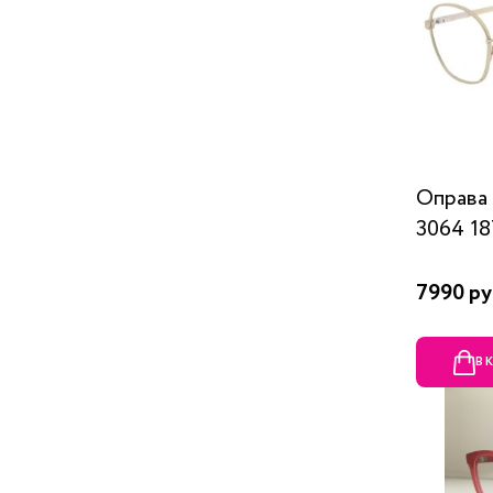
Оправа
3064 1
7990 ру
В 