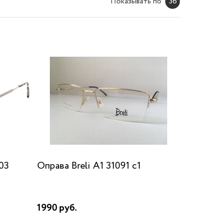
Показывать по
36
03
Оправа Breli A1 31091 c1
1990 руб.