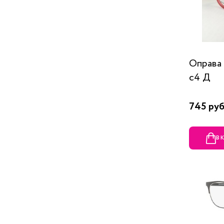
Оправа
c4 Д
745 руб
В 