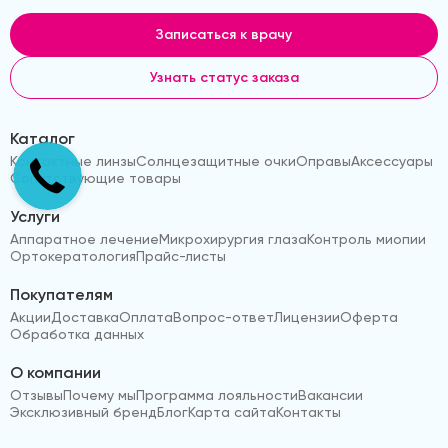
Записаться к врачу
Узнать статус заказа
Каталог
Контактные линзы
Солнцезащитные очки
Оправы
Аксессуары
Сопутствующие товары
Услуги
Аппаратное лечение
Микрохирургия глаза
Контроль миопии
Ортокератология
Прайс-листы
Покупателям
Акции
Доставка
Оплата
Вопрос-ответ
Лицензии
Оферта
Обработка данных
О компании
Отзывы
Почему мы
Программа лояльности
Вакансии
Эксклюзивный бренд
Блог
Карта сайта
Контакты