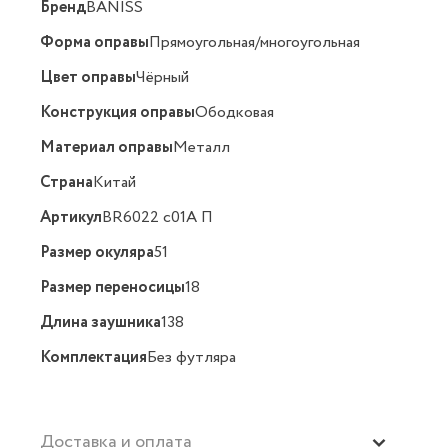
Бренд
BANISS
Форма оправы
Прямоугольная/многоугольная
Цвет оправы
Чёрный
Конструкция оправы
Ободковая
Материал оправы
Металл
Страна
Китай
Артикул
BR6022 c01A П
Размер окуляра
51
Размер переносицы
18
Длина заушника
138
Комплектация
Без футляра
Доставка и оплата