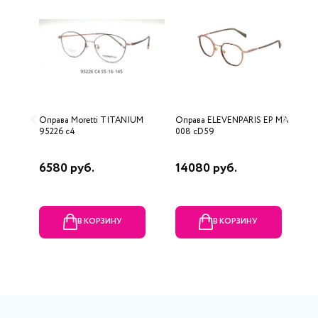
Оправа Moretti TITANIUM
Оправа ELEVENPARIS EP MA
О
95226 c4
008 cD59
5
P
6580 руб.
14080 руб.
8
В КОРЗИНУ
В КОРЗИНУ