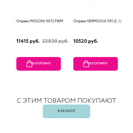
Оправа MISSONI 0072 FWM
Оправа HERMOSSA 591 (C 4)
О
0
11415 руб.
22830 руб.
10520 руб.
4
В КОРЗИНУ
В КОРЗИНУ
С ЭТИМ ТОВАРОМ ПОКУПАЮТ
В КАТАЛОГ