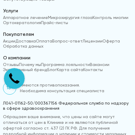
Услуги
Аппаратное лечение
Микрохирургия глаза
Контроль миопии
Ортокератология
Прайс-листы
Покупателям
Акции
Доставка
Оплата
Вопрос-ответ
Лицензии
Оферта
Обработка данных
О компании
Отзывы
Почему мы
Программа лояльности
Вакансии
Эксклюзивный бренд
Блог
Карта сайта
Контакты
Имеются противопоказания.
18+
Необходима консультация специалиста
Л041-01162-50/000367156 Федеральная служба по надзору
в сфере здравоохранения
Обращаем ваше внимание, что цены на сайте могут
отличаться от цен в Клинике и не являются публичной
офертой согласно ст. 437 (2) ГК РФ. Для получения
подробной информации о наличии и стоимости указанных