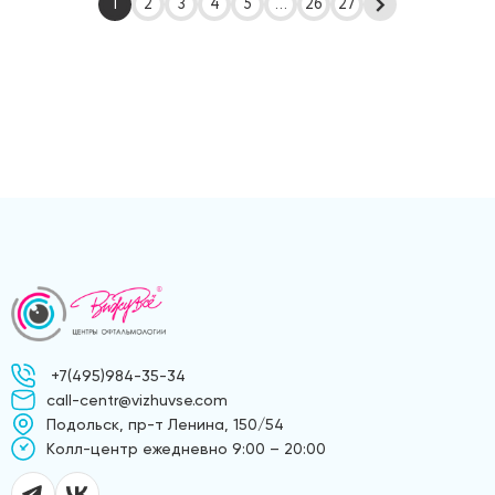
1
2
3
4
5
...
26
27
+7(495)984-35-34
call-centr@vizhuvse.com
Подольск, пр-т Ленина, 150/54
Kолл-центр ежедневно 9:00 – 20:00