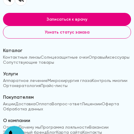
Записаться к врачу
Узнать статус заказа
Каталог
Контактные линзы
Солнцезащитные очки
Оправы
Аксессуары
Сопутствующие товары
Услуги
Аппаратное лечение
Микрохирургия глаза
Контроль миопии
Ортокератология
Прайс-листы
Покупателям
Акции
Доставка
Оплата
Вопрос-ответ
Лицензии
Оферта
Обработка данных
О компании
Отзывы
Почему мы
Программа лояльности
Вакансии
Эксклюзивный бренд
Блог
Карта сайта
Контакты