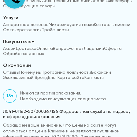
Контактные линзы
Солнцезащитные очки
Оправы
Аксессуары
Сопутствующие товары
Услуги
Аппаратное лечение
Микрохирургия глаза
Контроль миопии
Ортокератология
Прайс-листы
Покупателям
Акции
Доставка
Оплата
Вопрос-ответ
Лицензии
Оферта
Обработка данных
О компании
Отзывы
Почему мы
Программа лояльности
Вакансии
Эксклюзивный бренд
Блог
Карта сайта
Контакты
Имеются противопоказания.
18+
Необходима консультация специалиста
Л041-01162-50/000367156 Федеральная служба по надзору
в сфере здравоохранения
Обращаем ваше внимание, что цены на сайте могут
отличаться от цен в Клинике и не являются публичной
офертой согласно ст. 437 (2) ГК РФ. Для получения