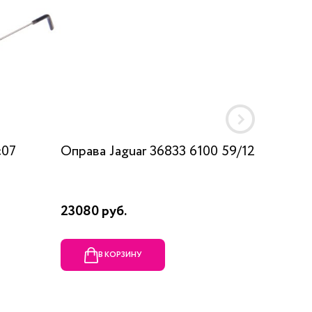
c07
Оправа Jaguar 36833 6100 59/12
Оправа
23080 руб.
1990 ру
В КОРЗИНУ
В