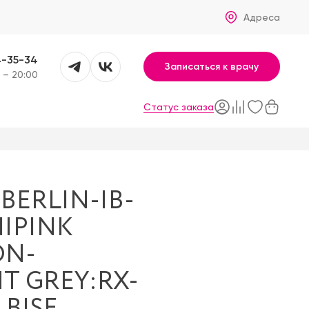
Адреса
4-35-34
Записаться к врачу
 – 20:00
Статус заказа
BERLIN-IB-
NIPINK
ON-
HT GREY:RX-
 BISE