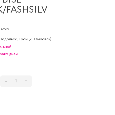
K/FASHSILV
фетка
Подольск
,
Троицк
,
Климовск
)
х дней
бочих дней
–
1
+