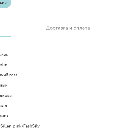
кие
Доставка и оплата
ские
rlin
чий глаз
овый
дковая
алл
ания
 Sillenipink/FashSilv