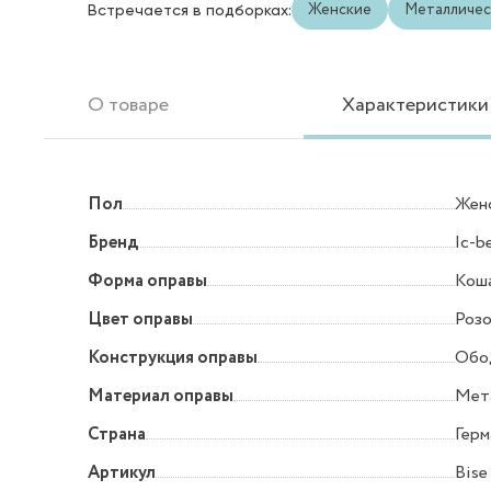
Женские
Металличес
Встречается в подборках:
О товаре
Характеристики
Пол
Жен
Бренд
Ic-be
Форма оправы
Коша
Цвет оправы
Роз
Конструкция оправы
Обо
Материал оправы
Мет
Страна
Герм
Артикул
Bise