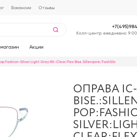
ог
Вакансии
Отзывы
+7(495)98
Kолл-центр ежедневно 9:00
магазин
Акции
Pop:Fashion-Silver:Light Grey:RX-Clear:Flex Bise Sillenipink/FashSilv
ОПРАВА IC-
BISE.:SILLE
POP:FASHI
SILVER:LIG
CLEAR:FLEX