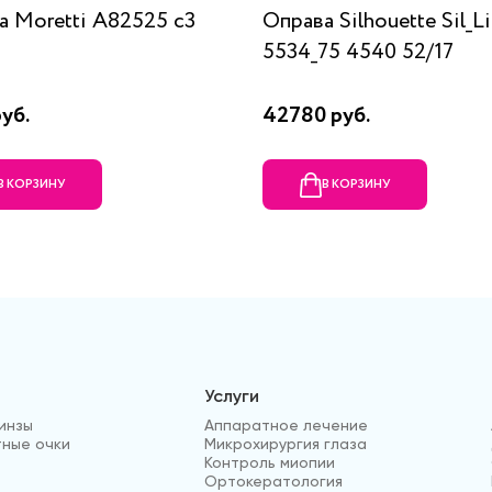
а Moretti A82525 c3
Оправа Silhouette Sil_L
5534_75 4540 52/17
уб.
42780 руб.
В КОРЗИНУ
В КОРЗИНУ
Услуги
инзы
Аппаратное лечение
ные очки
Микрохирургия глаза
Контроль миопии
Ортокератология