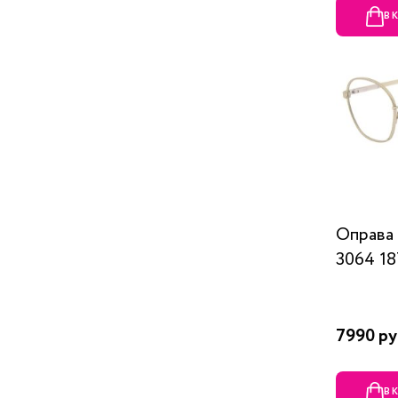
В 
Оправа
3064 1
7990 ру
В 