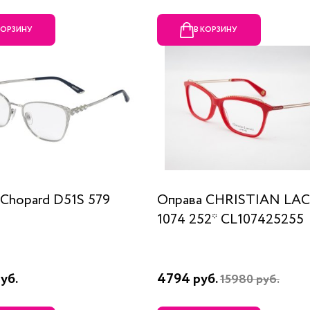
КОРЗИНУ
В КОРЗИНУ
Chopard D51S 579
Оправа CHRISTIAN LA
1074 252* CL107425255
уб.
4794 руб.
15980 руб.