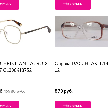
КОРЗИНУ
В КОРЗИНУ
 CHRISTIAN LACROIX
Оправа DACCHI АКЦИЯ
87 CL306418752
c2
б.
870 руб.
15980 руб.
КОРЗИНУ
В КОРЗИНУ