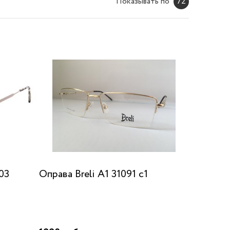
Показывать по
72
03
Оправа Breli A1 31091 c1