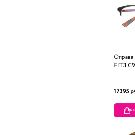
Оправа
FIT3 C
17395 р
В 