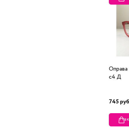
Оправа
c4 Д
745 руб
В 