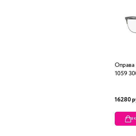
Оправ
1059 30
16280 р
В 