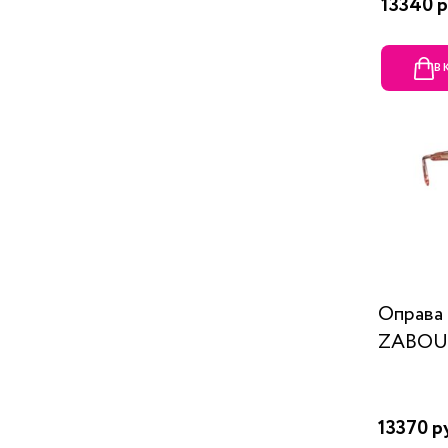
13340 р
В
Оправ
ZABOU
13370 р