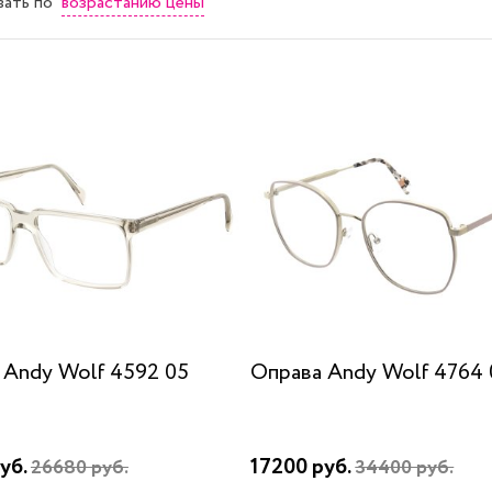
возрастанию цены
вать
по
 Andy Wolf 4592 05
Оправа Andy Wolf 4764 
уб.
17200 руб.
26680 руб.
34400 руб.