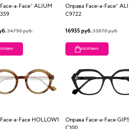
 Face-a-Face* ALIUM
Оправа Face-a-Face* A
9359
C9722
уб.
16935 руб.
34790 руб.
33870 руб.
КОРЗИНУ
В КОРЗИНУ
 Face-a-Face HOLLOW1
Оправа Face-a-Face GIP
C100