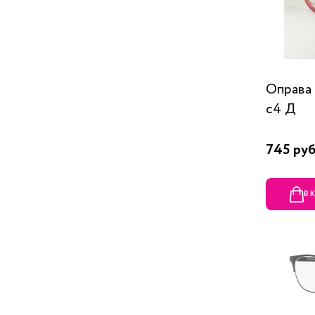
Оправа
c4 Д
745 руб
В 