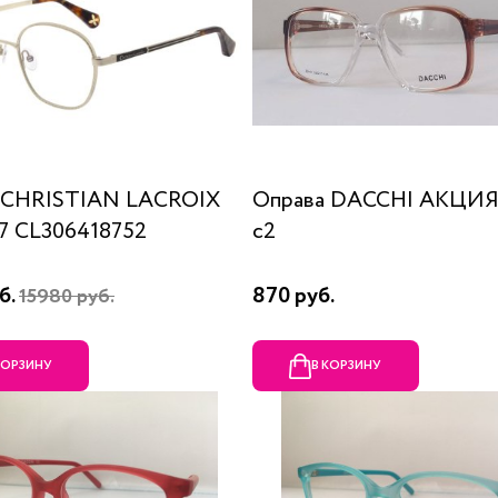
 CHRISTIAN LACROIX
Оправа DACCHI АКЦИЯ
87 CL306418752
c2
б.
870 руб.
15980 руб.
КОРЗИНУ
В КОРЗИНУ