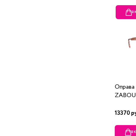
В
Оправ
ZABOU
13370 р
В 