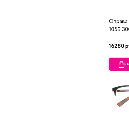
Оправ
1059 30
16280 р
В 