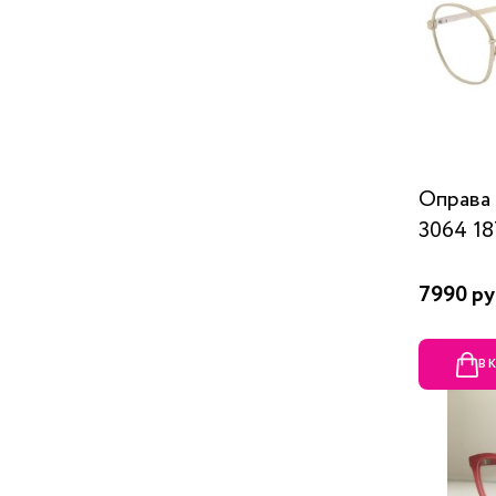
Оправа
3064 1
7990 ру
В 