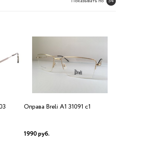
Показывать по
54
03
Оправа Breli A1 31091 c1
1990 руб.