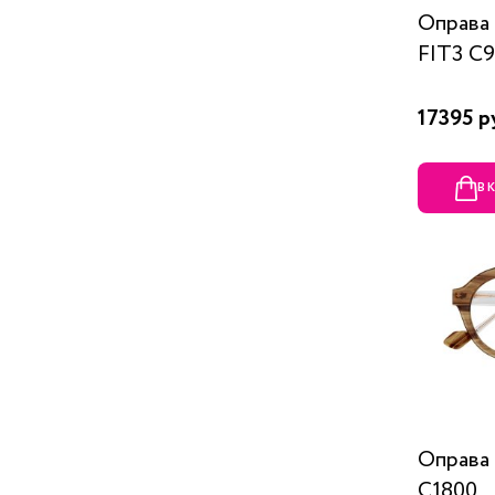
Оправа
FIT3 C
17395 р
В 
Оправа
C1800