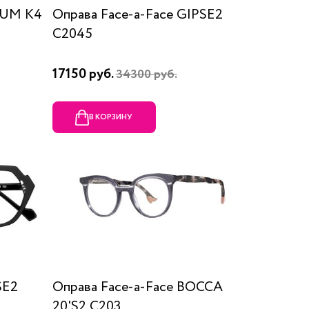
LIUM K4
Оправа Face-a-Face GIPSE2
C2045
17150 руб.
34300 руб.
В КОРЗИНУ
SE2
Оправа Face-a-Face BOCCA
20'S2 C203