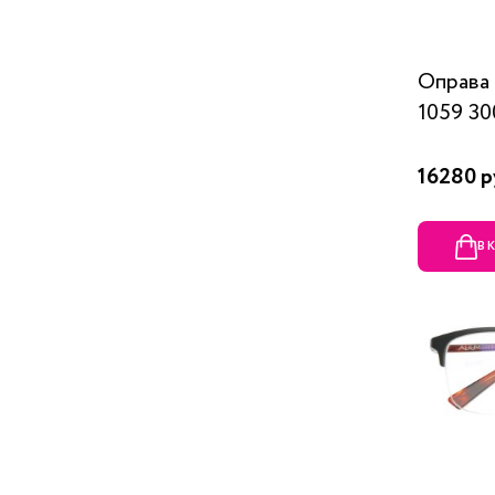
Оправ
1059 30
16280 р
В 