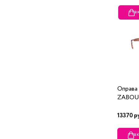
В
Оправ
ZABOU
13370 р
В 