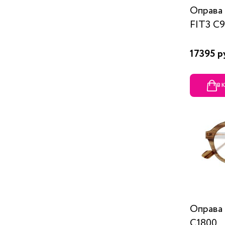
Оправа
FIT3 C
17395 р
В 
Оправа
C1800