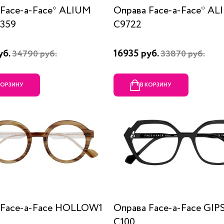
 Face-a-Face* ALIUM
Оправа Face-a-Face* A
9359
C9722
уб.
16935 руб.
34790 руб.
33870 руб.
КОРЗИНУ
В КОРЗИНУ
 Face-a-Face HOLLOW1
Оправа Face-a-Face GIP
C100