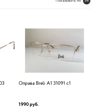
Показывать по
54
03
Оправа Breli A1 31091 c1
1990 руб.