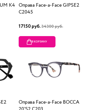
LIUM K4
Оправа Face-a-Face GIPSE2
C2045
17150 руб.
34300 руб.
В КОРЗИНУ
SE2
Оправа Face-a-Face BOCCA
20'S2 C203