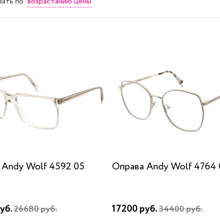
возрастанию цены
вать
по
 Andy Wolf 4592 05
Оправа Andy Wolf 4764 
уб.
17200 руб.
26680 руб.
34400 руб.