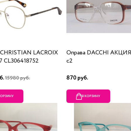
 CHRISTIAN LACROIX
Оправа DACCHI АКЦИЯ
87 CL306418752
c2
б.
870 руб.
15980 руб.
КОРЗИНУ
В КОРЗИНУ