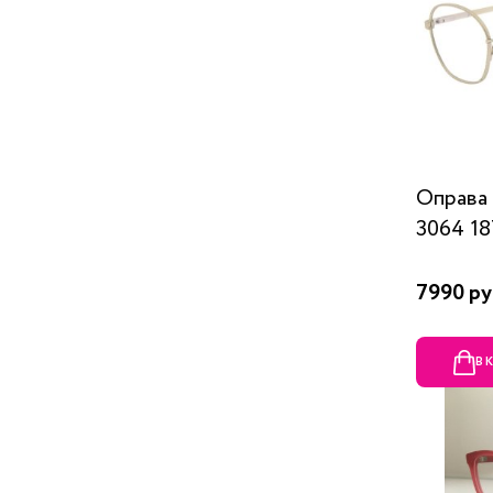
Оправа
3064 1
7990 ру
В 