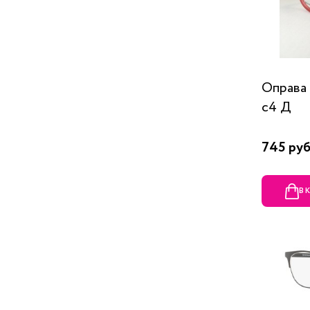
Оправа
c4 Д
745 руб
В 