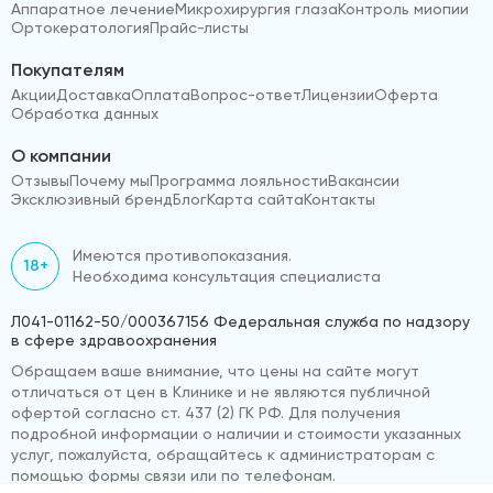
Аппаратное лечение
Микрохирургия глаза
Контроль миопии
Ортокератология
Прайс-листы
Покупателям
Акции
Доставка
Оплата
Вопрос-ответ
Лицензии
Оферта
Обработка данных
О компании
Отзывы
Почему мы
Программа лояльности
Вакансии
Эксклюзивный бренд
Блог
Карта сайта
Контакты
Имеются противопоказания.
18+
Необходима консультация специалиста
Л041-01162-50/000367156 Федеральная служба по надзору
в сфере здравоохранения
Обращаем ваше внимание, что цены на сайте могут
отличаться от цен в Клинике и не являются публичной
офертой согласно ст. 437 (2) ГК РФ. Для получения
подробной информации о наличии и стоимости указанных
услуг, пожалуйста, обращайтесь к администраторам с
помощью формы связи или по телефонам.