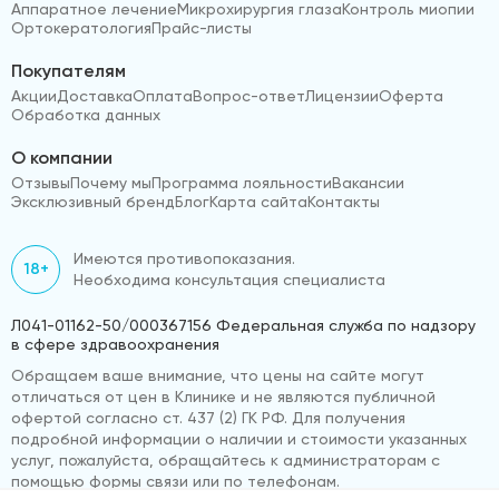
Аппаратное лечение
Микрохирургия глаза
Контроль миопии
Ортокератология
Прайс-листы
Покупателям
Акции
Доставка
Оплата
Вопрос-ответ
Лицензии
Оферта
Обработка данных
О компании
Отзывы
Почему мы
Программа лояльности
Вакансии
Эксклюзивный бренд
Блог
Карта сайта
Контакты
Имеются противопоказания.
18+
Необходима консультация специалиста
Л041-01162-50/000367156 Федеральная служба по надзору
в сфере здравоохранения
Обращаем ваше внимание, что цены на сайте могут
отличаться от цен в Клинике и не являются публичной
офертой согласно ст. 437 (2) ГК РФ. Для получения
подробной информации о наличии и стоимости указанных
услуг, пожалуйста, обращайтесь к администраторам с
помощью формы связи или по телефонам.