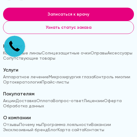
Записаться к врачу
Узнать статус заказа
Каталог
Контактные линзы
Солнцезащитные очки
Оправы
Аксессуары
Сопутствующие товары
Услуги
Аппаратное лечение
Микрохирургия глаза
Контроль миопии
Ортокератология
Прайс-листы
Покупателям
Акции
Доставка
Оплата
Вопрос-ответ
Лицензии
Оферта
Обработка данных
О компании
Отзывы
Почему мы
Программа лояльности
Вакансии
Эксклюзивный бренд
Блог
Карта сайта
Контакты