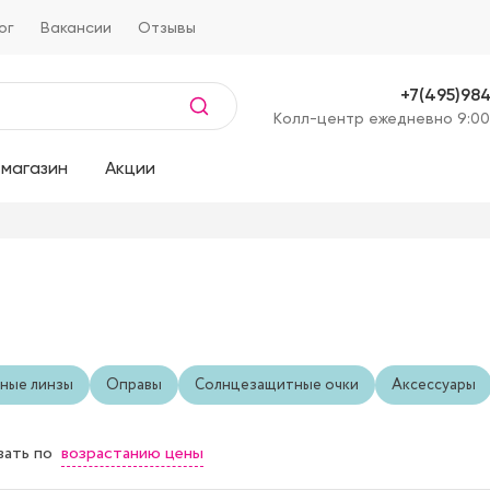
ог
Вакансии
Отзывы
+7(495)98
Kолл-центр ежедневно 9:00
магазин
Акции
ные линзы
Оправы
Солнцезащитные очки
Аксессуары
возрастанию цены
вать
по