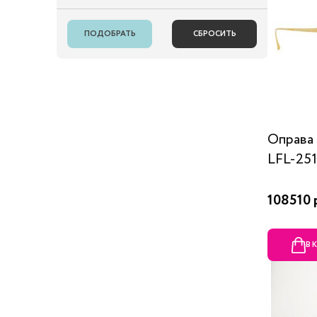
Оправа
LFL-251
108510 
В 