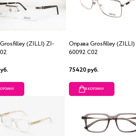
rosfilley (ZILLI) ZI-
Оправа Grosfilley (ZILLI)
C02
60092 C02
уб.
75420 руб.
КОРЗИНУ
В КОРЗИНУ