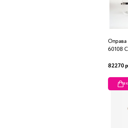
Оправа G
60108 
82270 р
В 