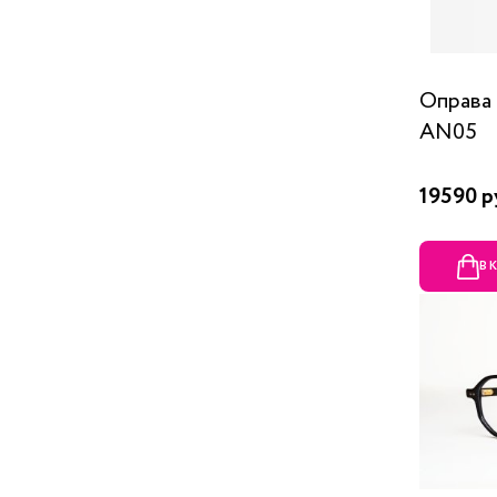
Оправа 
AN05
19590 р
В 