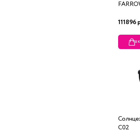
FARROW
111896 
В 
Солнце
C02